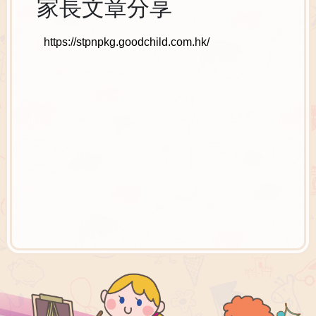
家長文章分享
https://stpnpkg.goodchild.com.hk/