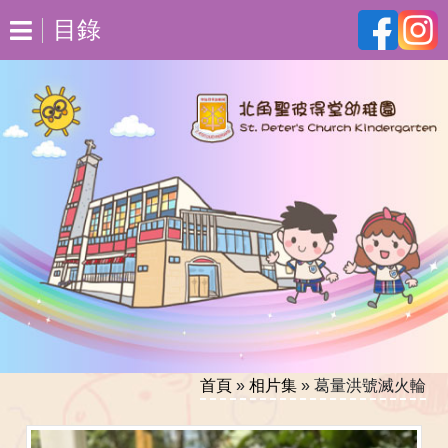
目錄
首頁
»
相片集
»
葛量洪號滅火輪