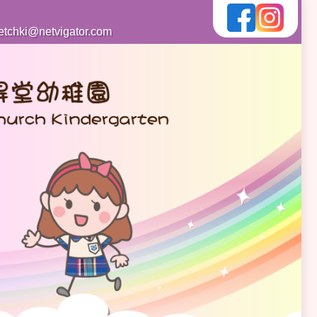
etchki@netvigator.com