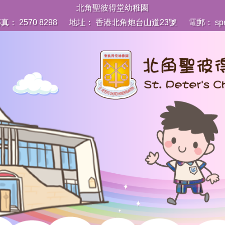
北角聖彼得堂幼稚園
真： 2570 8298
地址： 香港北角炮台山道23號
電郵：
sp