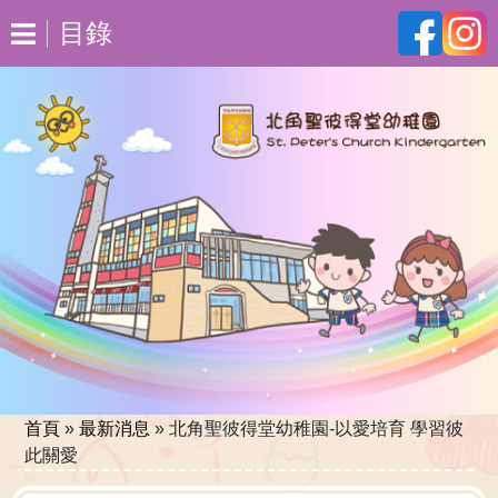
目錄
首頁
»
最新消息
»
北角聖彼得堂幼稚園-以愛培育 學習彼
此關愛